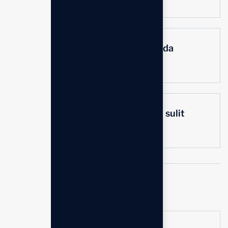
Berapa lama masa pakai filter pada
unit Anespa DX?
Apakah pemasangan Anespa DX sulit
dan bisa dilakukan sendiri?
Tags:
Produk
Mesin Kangen
Share:
Spesifikasi Produk