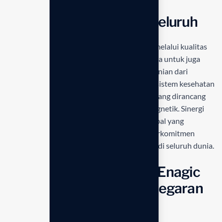
Gaya Hidup Sehat Menyeluruh
Selain menjaga kesehatan kulit dan rambut melalui kualitas
air mandi yang murni, sangat penting bagi kita untuk juga
memperhatikan perlindungan lingkungan hunian dari
paparan digital. Anda dapat melengkapi ekosistem kesehatan
rumah tangga dengan
emGuarde
teknologi yang dirancang
khusus untuk menetralisir radiasi elektromagnetik. Sinergi
produk ini sejalan dengan visi kesehatan global yang
dipelopori oleh
Enagic Global
, yang terus berkomitmen
menghadirkan solusi hidup bersih dan sehat di seluruh dunia.
Keunggulan Anespa DX Enagic
dalam Menciptakan Kesegaran
Alami