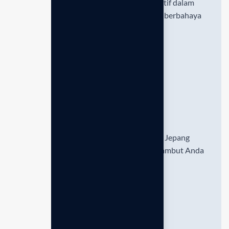
Mekanisme pemurnian yang sangat efektif dalam
membuang sisa klorin dan zat pencemar berbahaya
dari air mandi.
Mineral Alami
Menggunakan batuan aktif dari mata air Jepang
untuk menutrisi kelembapan kulit dan rambut Anda
secara intensif.