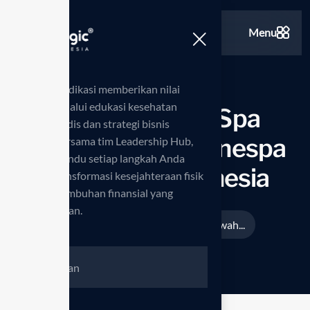
Menu
Kami berdedikasi memberikan nilai
tambah melalui edukasi kesehatan
Nikmati Home Spa
standar medis dan strategi bisnis
Mewah dengan Anespa
inovatif. Bersama tim Leadership Hub,
kami memandu setiap langkah Anda
DX Enagic Indonesia
menuju transformasi kesejahteraan fisik
serta pertumbuhan finansial yang
berkelanjutan.
Beranda
Nikmati Home Spa Mewah...
>