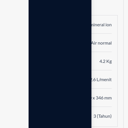
Menghasilkan:
Air mineral ion
Rentang pH
Air normal
Berat
4.2 Kg
Laju produksi
2.6 L/menit
Dimensi
130 x 346 mm
Garansi
3 (Tahun)