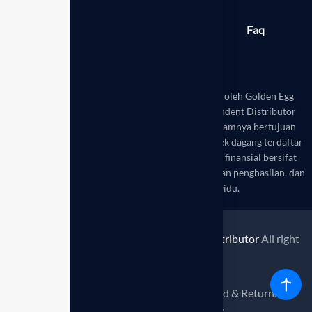
Berita
Produk
Galeri
Faq
Toko
Disclaimer:
Website ini dikelola secara mandiri oleh Golden Egg
Leadership Hub Indonesia sebagai mitra Independent Distributor
resmi Enagic Indonesia. Seluruh informasi di dalamnya bertujuan
untuk edukasi dan referensi. Enagic® adalah merek dagang terdaftar
dari Enagic Co., Ltd. Hasil kesehatan dan potensi finansial bersifat
variatif, bukan merupakan saran medis atau jaminan penghasilan, dan
bergantung pada usaha setiap individu.
© 2026
Enagic Indonesia - Independent Distributor
All right
reserved.
Policy &
Terms &
Refund & Returns
privacy
Conditions
Policy