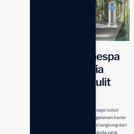
Harga: Rp.35,631,000,-
Manfaat Utama Anespa
DX Enagic Indonesia
untuk Kesehatan Kulit
dan Rambut
Sistem
Anespa DX Enagic Indonesia
hadir sebagai solusi
mutakhir bagi Anda yang mendambakan pengalaman home
spa eksklusif dengan kualitas air mineral alami langsung dari
kran kamar mandi. Melalui teknologi filtrasi ganda yang