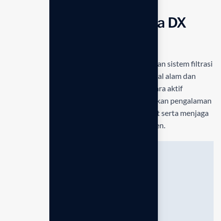
Teknologi Utama Anespa DX
Enagic Indonesia
Anespa DX Enagic Indonesia
dirancang dengan sistem filtrasi
ganda yang menggabungkan kekuatan mineral alam dan
teknologi ionisasi modern. Perangkat ini secara aktif
memurnikan air mandi Anda untuk memberikan pengalaman
spa mewah yang membantu peremajaan kulit serta menjaga
kesehatan rambut setiap hari secara konsisten.
Filtrasi Ganda