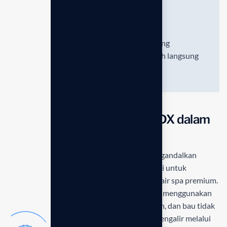
Ionisasi Aktif
Menghasilkan air ion berenergi tinggi yang
memberikan sensasi relaksasi spa mewah langsung
di dalam rumah Anda.
Mekanisme Filtrasi Anespa DX dalam
Menghasilkan Air Mineral
Cara kerja
Anespa DX Enagic Indonesia
mengandalkan
sistem pemurnian bertahap yang sangat teliti untuk
mengubah air kran standar menjadi kualitas air spa premium.
Proses diawali dengan filtrasi eksternal yang menggunakan
karbon aktif untuk menyaring klorin, sedimen, dan bau tidak
sedap secara menyeluruh. Selanjutnya, air mengalir melalui