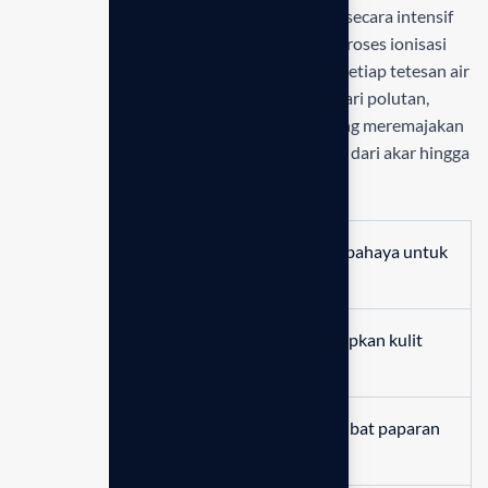
Sistem
Anespa DX Enagic Indonesia
bekerja secara intensif
untuk memurnikan air mandi Anda melalui proses ionisasi
mineral yang canggih. Dengan teknologi ini, setiap tetesan air
yang menyentuh tubuh tidak hanya bersih dari polutan,
tetapi juga kaya akan kandungan mineral yang meremajakan
sel kulit dan menjaga kekuatan rambut Anda dari akar hingga
ujung.
Efektif menghilangkan residu klorin berbahaya untuk
kesehatan kulit keluarga.
Kandungan mineral aktif yang melembapkan kulit
secara alami setiap hari.
Mencegah rambut kusam dan kering akibat paparan
air kaporit.