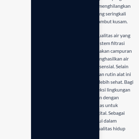
canggih, perangkat ini secara efektif mampu menghilangkan
residu klorin dan zat pencemar berbahaya yang seringkali
menjadi penyebab utama kulit kering serta rambut kusam.
Investasi pada kesehatan kulit dimulai dari kualitas air yang
Anda gunakan setiap hari. Berbeda dengan sistem filtrasi
biasa,
Anespa DX Enagic Indonesia
menggunakan campuran
mineral dari mata air panas Jepang untuk menghasilkan air
ionisasi yang kaya akan kandungan mineral esensial. Selain
menjaga kelembapan alami tubuh, penggunaan rutin alat ini
juga membantu proses regenerasi kulit yang lebih sehat. Bagi
Anda yang juga sangat memperhatikan proteksi lingkungan
rumah secara menyeluruh, melengkapi hunian dengan
teknologi pelindung dari adalah langkah cerdas untuk
menyeimbangkan gaya hidup sehat di era digital. Sebagai
standar global, Enagic terus berinovasi melalui dalam
menghadirkan produk yang meningkatkan kualitas hidup
melalui air dan lingkungan yang lebih murni.