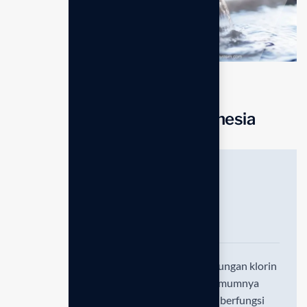
FAQ Anespa DX Enagic Indonesia
Apa perbedaan utama antara air
mandi biasa dengan air yang
dihasilkan Anespa DX?
Perbedaan utamanya terletak pada kandungan klorin
dan struktur mineralnya. Air kran biasa umumnya
mengandung residu klorin (kaporit) yang berfungsi