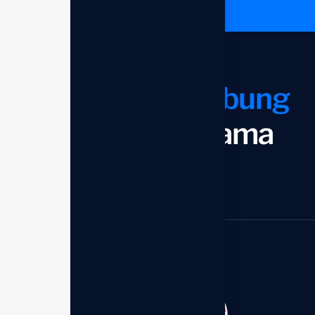
Mari kita
terhubung
dan bekerja sama
Mulai sekarang
Kantor Distributor - Enagic
Member of:
Indonesia
Perum Bumi Palem Blok.S