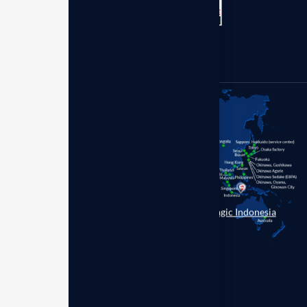
No.1 Makassar 90211,
Sulawesi Selatan.
+62 (899) 7977-630
Enagic Indonesia