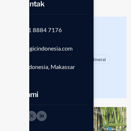
Info Kontak
Telepon
(+62) 821 8884 7176
Email
info@enagicindonesia.com
Location
Unit Ready Stock
Sistem Filtrasi Mineral
Enagic Indonesia, Makassar
90211
Anespa DX
Enagic Indonesia
Ikuti kami