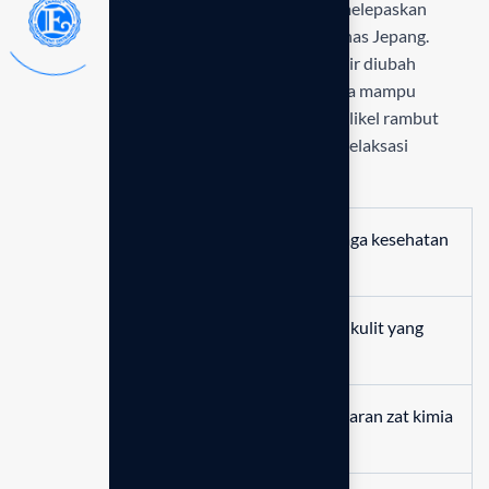
keramik pemurni di dalam unit utama yang melepaskan
kandungan mineral esensial dari mata air panas Jepang.
Melalui proses ionisasi mineral ini, struktur air diubah
menjadi lebih halus dan kaya nutrisi, sehingga mampu
meresap lebih dalam ke pori-pori kulit dan folikel rambut
untuk memberikan efek hidrasi instan serta relaksasi
maksimal bagi tubuh Anda.
Menyaring klorin berbahaya guna menjaga kesehatan
kulit seluruh keluarga.
Melepaskan mineral alami untuk hidrasi kulit yang
lebih optimal.
Mencegah kerusakan rambut akibat paparan zat kimia
air kran.