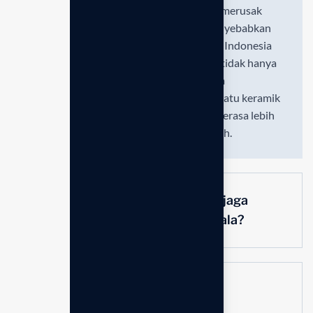
sebagai disinfektan, namun zat ini dapat merusak
protein alami pada kulit dan rambut, menyebabkan
kekeringan dan iritasi. Anespa DX Enagic Indonesia
menggunakan sistem filtrasi ganda yang tidak hanya
membuang klorin secara total, tetapi juga
menambahkan mineral esensial melalui batu keramik
dari mata air panas Jepang, sehingga air terasa lebih
lembut, licin, dan menyehatkan bagi tubuh.
Bagaimana cara Anespa DX menjaga
kesehatan rambut dan kulit kepala?
Apakah Anespa DX memerlukan
listrik untuk beroperasi?