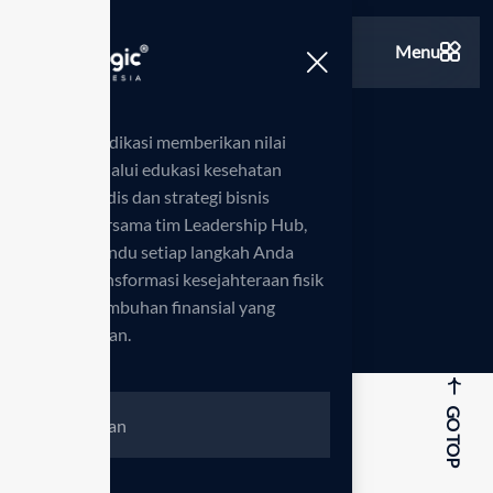
Menu
Kami berdedikasi memberikan nilai
tambah melalui edukasi kesehatan
Checkout
standar medis dan strategi bisnis
inovatif. Bersama tim Leadership Hub,
kami memandu setiap langkah Anda
Beranda
Checkout
>
menuju transformasi kesejahteraan fisik
serta pertumbuhan finansial yang
berkelanjutan.
GO TOP