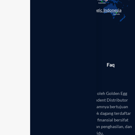
Enagic Indonesia
Berita
Produk
Galeri
Faq
Toko
Disclaimer:
Website ini dikelola secara mandiri oleh Golden Egg
Leadership Hub Indonesia sebagai mitra Independent Distributor
resmi Enagic Indonesia. Seluruh informasi di dalamnya bertujuan
untuk edukasi dan referensi. Enagic® adalah merek dagang terdaftar
dari Enagic Co., Ltd. Hasil kesehatan dan potensi finansial bersifat
variatif, bukan merupakan saran medis atau jaminan penghasilan, dan
bergantung pada usaha setiap individu.