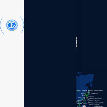
Kantor Distributor - Enagic
Member of:
Indonesia
Perum Bumi Palem Blok.S
No.1 Makassar 90211,
Sulawesi Selatan.
+62 (899) 7977-630