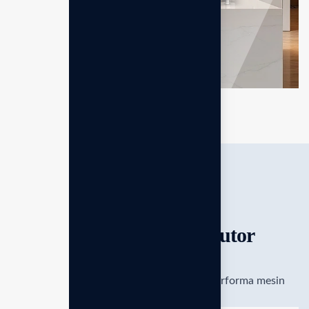
Leveluk
K8
LAYANAN PURNA JUAL
Dukungan penuh distributor
resmi
Dukungan teknisi ahli untuk memastikan performa mesin
tetap optimal..