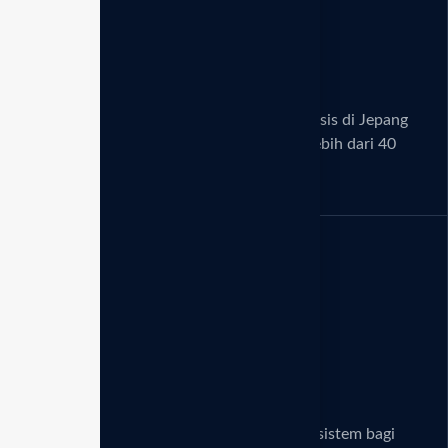
Kredibilitas global
Jaringan resmi Enagic Internasional berbasis di Jepang
dengan kantor cabang di 29 negara dan lebih dari 40
lokasi di dunia.
Lisensi bisnis global
Peluang penghasilan tanpa batas melalui sistem bagi