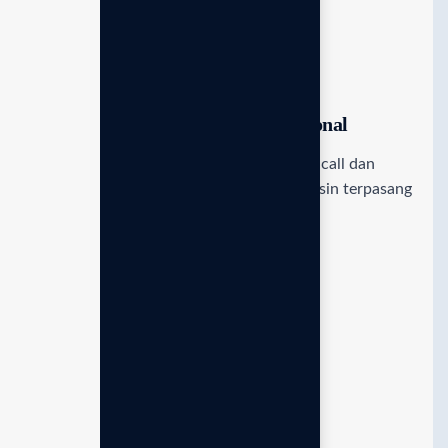
Panduan instalasi & Setup profesional
Pendampingan teknis langsung via video call dan
panduan eksklusif untuk memastikan mesin terpasang
sempurna dan siap digunakan.
Akadami sukses Enagic Indonesia