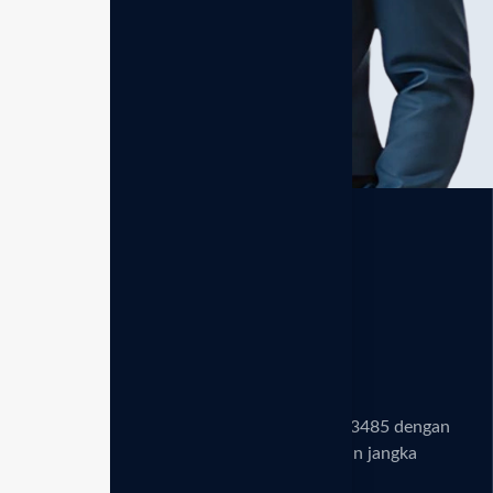
3M+
Pelanggan yang
puas di seluruh dunia.
Standar medis Jepang
Unit Enagic bersertifikat alat medis ISO 13485 dengan
plat titanium platinum. Investasi kesehatan jangka
panjang hingga 25 tahun.