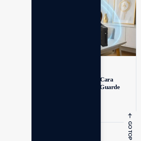
Mar 02, 2026
No Comments
Bahaya radiasi elektromagnetik: Cara
aman melindungi diri dengan emGuarde
GO TOP
Selengkapnya