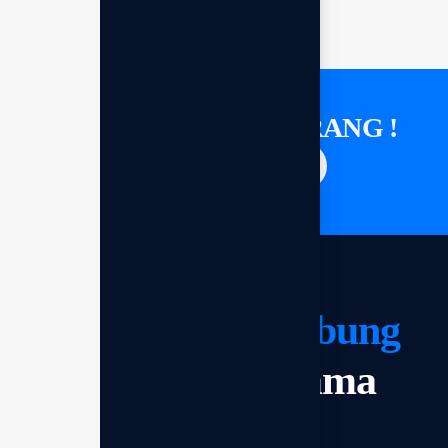
KONSULTASI SEKARANG !
Saatnya berdiskusi
Mari kita
terhubung
dan bekerja sama
Mulai sekarang