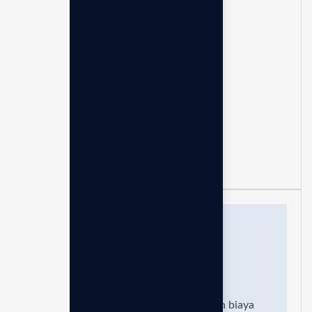
Unit original enagic
Standar
Garansi resmi 5 tahun
Lisensi bisnis global
Mentoring & Komunitas
Buku panduan penggunaan
Free ongkir & Instalasi
Full set aksesoris & Flojet
Leveluk Super 501
69.375
/Juta
Harga sudah termasuk pajak
11%
dan biaya