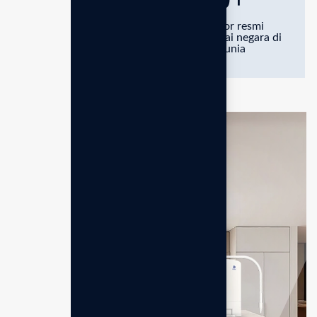
0
TH
Kantor resmi
Ekspansi perusahaan
diberbagai negara di
dunia
Selengkapnya