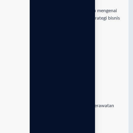
Pelatihan komprehensif untuk mitra baru mengenai
product knowledge standar medis dan strategi bisnis
terukur.
Perawatan unit terjadwal
Jaminan mesin bekerja optimal dengan perawatan
berkala standar teknisi profesional kami.