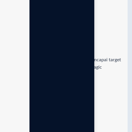
Mentoring bisnis eksklusif
Pendampingan strategi khusus untuk mencapai target
finansial dan kesuksesan bersama tim Enagic
Indonesia.