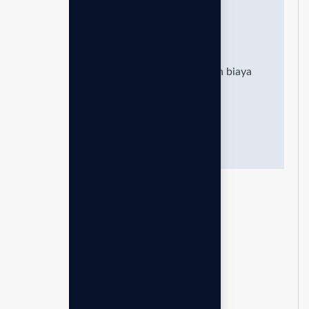
64.491
/Juta
Harga sudah termasuk pajak
11%
dan biaya
pendaftaran
Rp.100.000,-
Pilih paket
Unit original enagic
Standar
Garansi resmi 5 tahun
Lisensi bisnis global
Mentoring & Komunitas
Buku panduan penggunaan