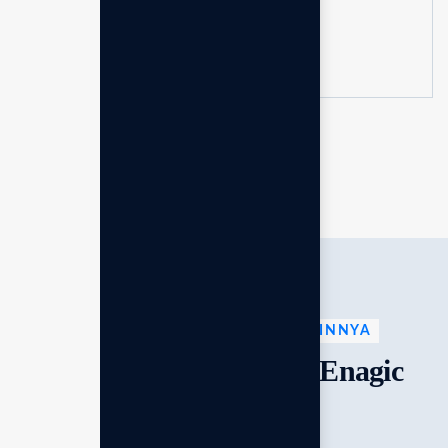
Kaharuddin Syahrim
Technical Support Partner
Konsultasi Gratis
More member
MESIN KANGEN & PRODUK LAINNYA
Katalog resmi produk Enagic
Indonesia