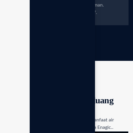
baik dan pencernaan saya jauh lebih nyaman.
Pelayanan distributornya sangat edukatif.
BERITA TERBARU
Edukasi kesehatan & Peluang
bisnis
Dapatkan informasi mendalam mengenai manfaat air
alkali dan strategi membangun aset bersama Enagic..