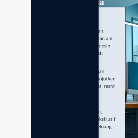
bersama Enagic Indonesia
Konsultasi & pemilihan unit
01.
Diskusikan kebutuhan kesehatan
keluarga Anda bersama konsultan ahli
kami untuk mendapatkan tipe mesin
Kangen Water yang paling tepat.
Registrasi & instalasi resmi
02.
Proses administrasi cepat dengan
dokumen legalitas lengkap, dilanjutkan
dengan instalasi unit oleh teknisi resmi
di lokasi Anda.
Edukasi & dukungan
03.
Dapatkan panduan penggunaan,
perawatan mesin, serta akses eksklusif
ke komunitas kesehatan dan peluang
bisnis global Enagic.