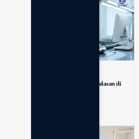
Edukasi
Mar 02, 2026
No Comments
Mengenal standar medis jepang: alasan di
balik sertifikasi iso 13485...
Kangen water