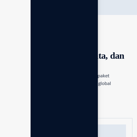
Leveluk K8
STANDAR MEDIS JEPANG
Harga fleksibel, hasil nyata, dan
bisnis yang kuat
Miliki mesin Kangen Water original dengan paket
lengkap, dukungan teknis, dan lisensi bisnis global
resmi Enagic.
Paket Standar
Paket Lengkap
Rekomendasi
Leveluk K8