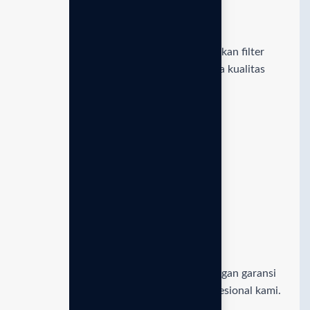
Pusat suku cadang resmi
Akses mudah dan cepat untuk mendapatkan filter
serta komponen asli Enagic demi menjaga kualitas
jangka panjang.
Jaminan Unit 100% Asli
Pastikan keaslian mesin Enagic Anda dengan garansi
resmi dan dukungan penuh dari tim profesional kami.