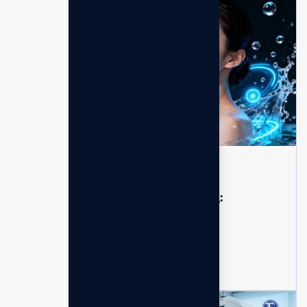
Kesehatan
Apr 13, 2026
No Comments
Rahasia awet muda orang Jepang:
Ternyata ini kuncinya!