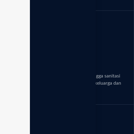
Manfaat 5 jenis air
Menghasilkan air untuk hidrasi seluler hingga sanitasi
alami. Solusi kesehatan menyeluruh bagi keluarga dan
gaya hidup organik.