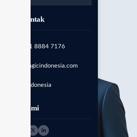
Info Kontak
Telepon
(+62) 821 8884 7176
Email
info@enagicindonesia.com
Location
Putar reels
Enagic Indonesia
Ikuti kami