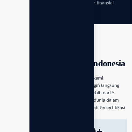
hasil 8-Point yang memberikan kebebasan finansial
bagi setiap distributor.
STANDAR MEDIS JEPANG TERBAIK
Pionir teknologi Enagic Indonesia
Sebagai distributor resmi
Enagic Indonesia
, kami
menghadirkan teknologi ionisasi air tercanggih langsung
dari pabrik kami di Osaka, Jepang. Selama lebih dari 5
dekade, Enagic telah menjadi standar emas dunia dalam
menghasilkan air berkualitas medis yang telah tersertifikasi
secara internasional.
0
+