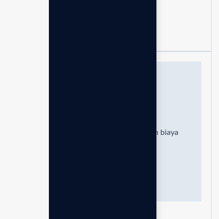
Free ongkir & Instalasi
Full set aksesoris & Flojet
Leveluk SD501DX
61.161
/Juta
Harga sudah termasuk pajak
11%
dan biaya
pendaftaran
Rp.100.000,-
Pilih paket