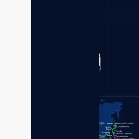
Kantor Distributor - Enagic
Member of:
Indonesia
Perum Bumi Palem Blok.S
No.1 Makassar 90211,
Sulawesi Selatan.
+62 (899) 7977-630