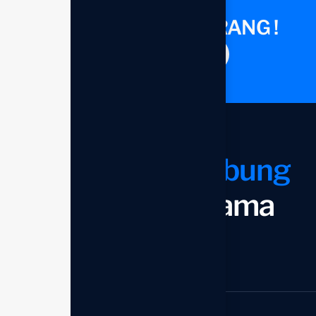
KONSULTASI SEKARANG !
Saatnya berdiskusi
Mari kita
terhubung
dan bekerja sama
Mulai sekarang