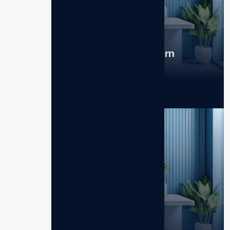
Leveluk SD501 Platinum – Modern
Silver Edition
Mesin Rumah Tangga