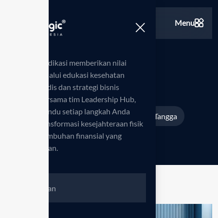
Menu
Kami berdedikasi memberikan nilai
tambah melalui edukasi kesehatan
Portofolio
standar medis dan strategi bisnis
inovatif. Bersama tim Leadership Hub,
kami memandu setiap langkah Anda
Beranda
Projects
Mesin Rumah Tangga
>
>
menuju transformasi kesejahteraan fisik
serta pertumbuhan finansial yang
berkelanjutan.