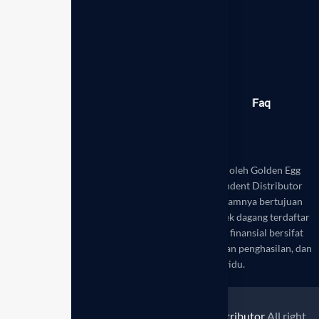
Berita
Produk
Galeri
Faq
Toko
Disclaimer:
Website ini dikelola secara mandiri oleh Golden Egg
Leadership Hub Indonesia sebagai mitra Independent Distributor
resmi Enagic Indonesia. Seluruh informasi di dalamnya bertujuan
untuk edukasi dan referensi. Enagic® adalah merek dagang terdaftar
dari Enagic Co., Ltd. Hasil kesehatan dan potensi finansial bersifat
variatif, bukan merupakan saran medis atau jaminan penghasilan, dan
bergantung pada usaha setiap individu.
© 2026
Enagic Indonesia - Independent Distributor
All right