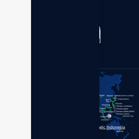
Kantor Distributor - Enagic
Member of:
Indonesia
Perum Bumi Palem Blok.S
No.1 Makassar 90211,
Sulawesi Selatan.
+62 (899) 7977-630
Enagic Indonesia