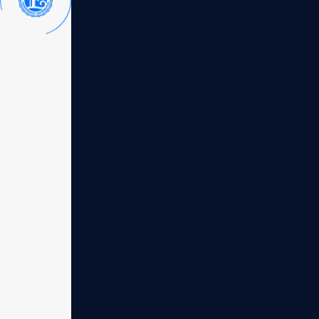
• Hasil Bervariasi: Manfaat kesehatan yang
• Kami menyarankan Anda untuk selalu berk
terapi kesehatan Anda.
Hak kekayaan intelektual
Seluruh konten di website ini, termasuk teks, de
(Enagic International).
• Dilarang keras menyalin, memodifikasi, at
• Penggunaan nama "
Kangen Water
" dan l
Ketentuan pembelian & harga
• Harga Resmi: Harga unit mesin yang ditam
kebijakan perusahaan pusat.
• Pengiriman: Pengiriman unit dilakukan me
disebabkan sepenuhnya oleh kelalaian piha