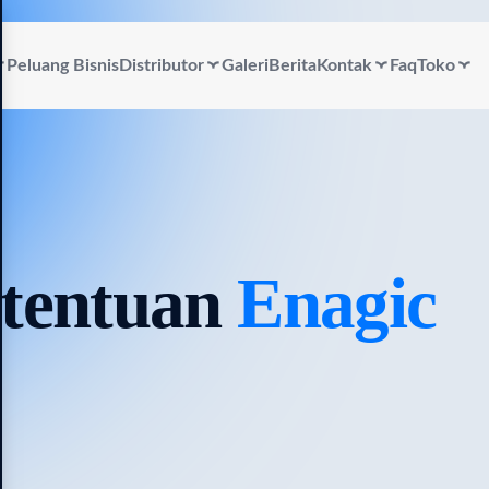
Peluang Bisnis
Distributor
Galeri
Berita
Kontak
Faq
Toko
etentuan
Enagic