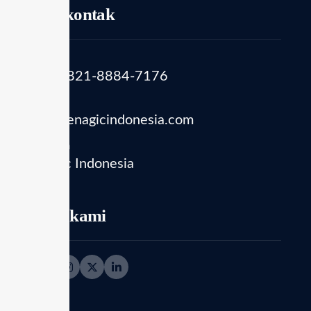
Info kontak
Telepon
(+62) 821-8884-7176
Email
info@enagicindonesia.com
Location
Enagic Indonesia
Ikuti kami