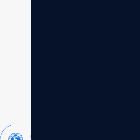
Ketentuan umum
Website ini dikelola oleh tim Golden Egg Leaders
website ini tunduk pada hukum yang berlaku di R
Status distributor indepe
Anda memahami dan menyetujui bahwa:
• Pemilik website ini adalah Distributor In
• Kami bukan merupakan kantor pusat Enagi
• Transaksi pembelian unit mesin dilakukan
Disclaimer kesehatan (PENTING)
Informasi yang disajikan di website ini, termasu
• Bukan Saran Medis: Konten di website ini