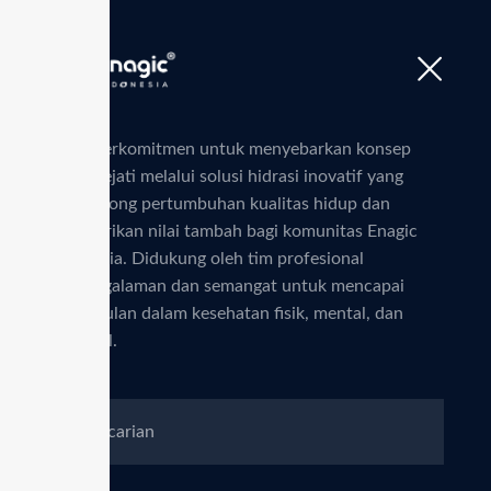
Beranda
Enagic
Produk
Kami berkomitmen untuk menyebarkan konsep
sehat sejati melalui solusi hidrasi inovatif yang
mendorong pertumbuhan kualitas hidup dan
memberikan nilai tambah bagi komunitas Enagic
Indonesia. Didukung oleh tim profesional
Syarat & K
berpengalaman dan semangat untuk mencapai
keunggulan dalam kesehatan fisik, mental, dan
finansial.
Indonesia
Syarat dan Ketentuan Enagic Indonesia
mengatur panduan resmi layanan,
prosedur transaksi, dan komitmen bagi
seluruh mitra serta pelanggan.