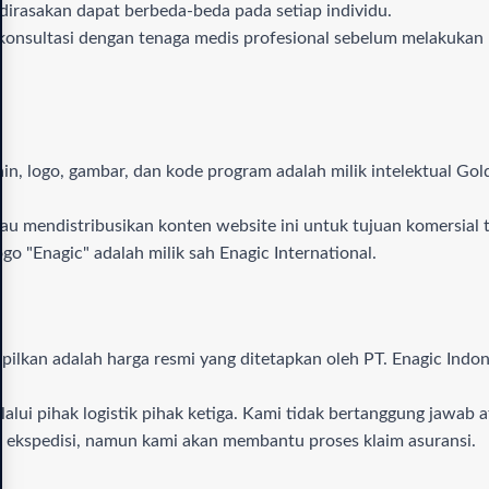
 dirasakan dapat berbeda-beda pada setiap individu.
onsultasi dengan tenaga medis profesional sebelum melakukan p
sain, logo, gambar, dan kode program adalah milik intelektual Go
au mendistribusikan konten website ini untuk tujuan komersial ta
ogo "Enagic" adalah milik sah Enagic International.
pilkan adalah harga resmi yang ditetapkan oleh PT. Enagic Ind
lalui pihak logistik pihak ketiga. Kami tidak bertanggung jawab
k ekspedisi, namun kami akan membantu proses klaim asuransi.