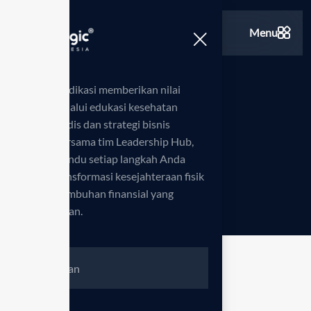
Menu
Kami berdedikasi memberikan nilai
tambah melalui edukasi kesehatan
Price plan
standar medis dan strategi bisnis
inovatif. Bersama tim Leadership Hub,
kami memandu setiap langkah Anda
Beranda
Price plan
>
menuju transformasi kesejahteraan fisik
serta pertumbuhan finansial yang
berkelanjutan.
PRICING PLAN