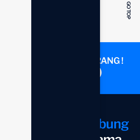
GO TOP
KONSULTASI SEKARANG !
Saatnya berdiskusi
Mari kita
terhubung
dan bekerja sama