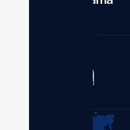
Mulai sekarang
Kantor Distributor - Enagic
Member of:
Indonesia
Perum Bumi Palem Blok.S
No.1 Makassar 90211,
Sulawesi Selatan.
+62 (899) 7977-630