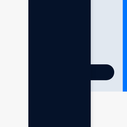
Standard business
Quick email support
Monthly check-In
Progress reviews
Flexible support
24/7 support
Chose package