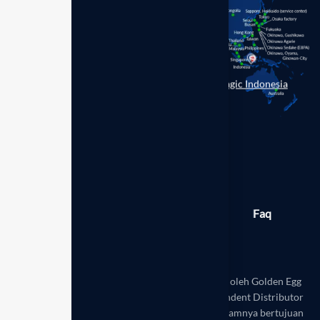
Enagic Indonesia
Berita
Produk
Galeri
Faq
Toko
Disclaimer:
Website ini dikelola secara mandiri oleh Golden Egg
Leadership Hub Indonesia sebagai mitra Independent Distributor
resmi Enagic Indonesia. Seluruh informasi di dalamnya bertujuan