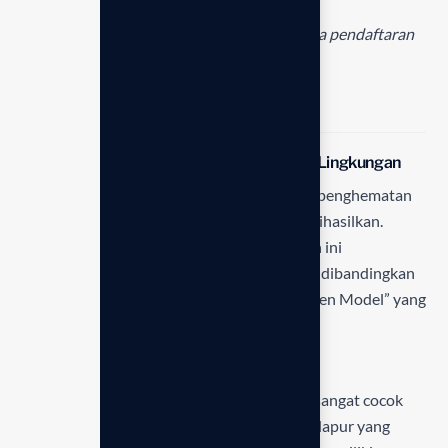
*Harga sudah termasuk pajak 11% dan biaya pendaftaran
sebesar Rp. 100.000,-
Mengapa memilih LeveLuk JRIV?
1. Konsumsi Daya Lebih Rendah & Ramah Lingkungan
Leveluk JRIV dirancang dengan fokus pada penghematan
energi tanpa mengurangi kualitas air yang dihasilkan.
Dengan konfigurasi 4 pelat elektroda, mesin ini
mengonsumsi daya listrik yang lebih sedikit dibandingkan
model flagship, menjadikannya pilihan “Green Model” yang
ideal untuk dapur modern.
2. Desain Kompak dan Minimalis
Memiliki dimensi yang lebih ramping, JRIV sangat cocok
untuk apartemen atau rumah dengan area dapur yang