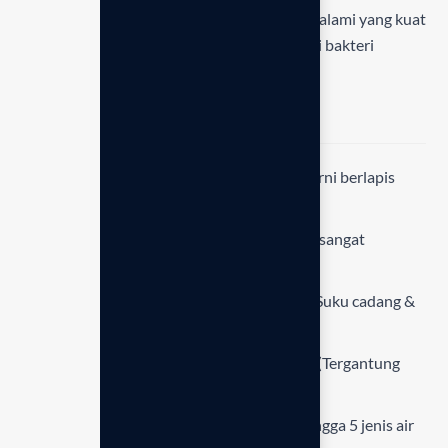
Strong Acidic (pH 2.5):
Air antiseptik alami yang kuat
untuk sanitasi tangan dan membasmi bakteri
berbahaya.
Spesifikasi teknis
Pelat Elektroda:
4 Pelat Titanium murni berlapis
Platinum Grade Medis.
Navigasi:
Panel kontrol manual yang sangat
sederhana dan mudah dioperasikan.
Garansi:
3 Tahun garansi resmi unit (Suku cadang &
jasa).
Laju Aliran:
±3.0 – 5.0 liter per menit (Tergantung
tekanan air).
Produksi Air:
Mampu memproses hingga 5 jenis air