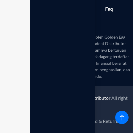
Berita
Produk
Galeri
Faq
Toko
Disclaimer:
Website ini dikelola secara mandiri oleh Golden Egg
Leadership Hub Indonesia sebagai mitra Independent Distributor
resmi Enagic Indonesia. Seluruh informasi di dalamnya bertujuan
untuk edukasi dan referensi. Enagic® adalah merek dagang terdaftar
dari Enagic Co., Ltd. Hasil kesehatan dan potensi finansial bersifat
variatif, bukan merupakan saran medis atau jaminan penghasilan, dan
bergantung pada usaha setiap individu.
© 2026
Enagic Indonesia - Independent Distributor
All right
reserved.
Policy &
Terms &
Refund & Returns
privacy
Conditions
Policy