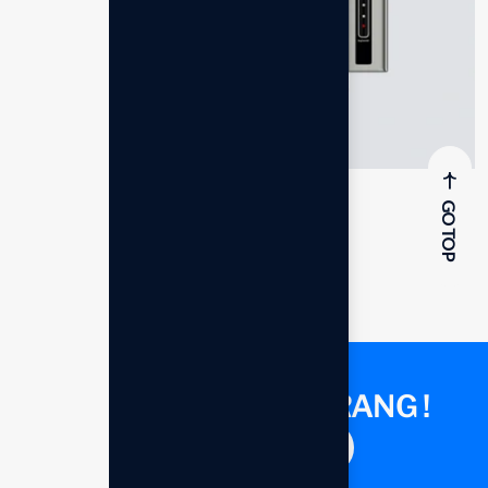
Leveluk SD501 Platinum
GO TOP
Rp
53.169.000,00
KONSULTASI SEKARANG !
Saatnya berdiskusi