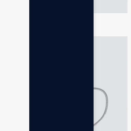
emGuarde
Rp
25.419.000,00