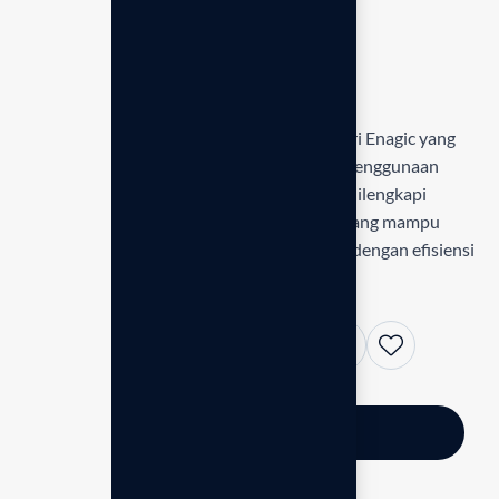
Rp
33.411.000,00
In stock
Leveluk JRIV
adalah model junior terbaru dari Enagic yang
dirancang khusus untuk keluarga kecil atau penggunaan
personal. Meskipun lebih kompak, mesin ini dilengkapi
dengan 4 pelat elektroda berkualitas tinggi yang mampu
menghasilkan semua jenis air
Kangen Water
dengan efisiensi
energi yang luar biasa.
Add to cart
Shop now