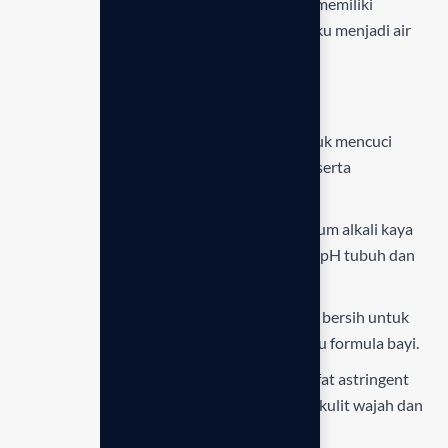
terbatas. Meskipun mungil, mesin ini tetap memiliki
performa tangguh dalam memproses air baku menjadi air
alkali yang segar dan sehat setiap hari.
3. Kemampuan produksi 5 jenis air
Strong Kangen (pH 11.5):
Efektif untuk mencuci
buah dan sayur dari residu pestisida serta
membersihkan noda minyak.
Kangen Water (pH 8.5 – 9.5):
Air minum alkali kaya
antioksidan
untuk menyeimbangkan pH tubuh dan
hidrasi optimal.
Clean Water (pH 7.0):
Air netral yang bersih untuk
meminum obat atau menyiapkan susu formula bayi.
Beauty Water (pH 6.0):
Air dengan sifat astringent
ringan, sangat baik untuk perawatan kulit wajah dan
kilau rambut.