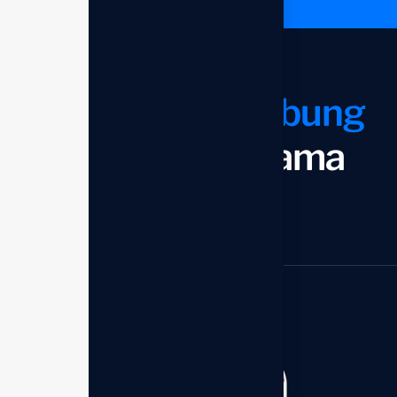
Mari kita
terhubung
dan bekerja sama
Mulai sekarang
Kantor Distributor - Enagic
Member of:
Indonesia
Perum Bumi Palem Blok.S
No.1 Makassar 90211,