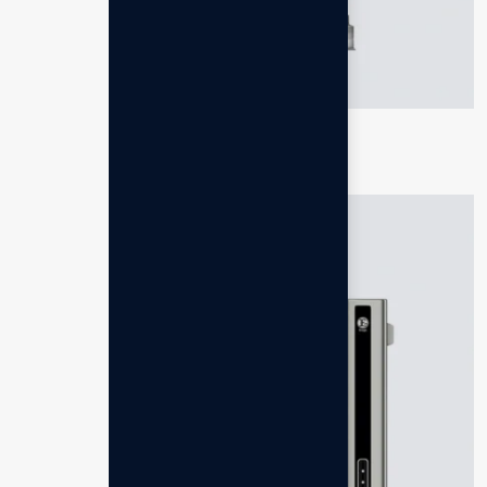
Anespa DX
Rp
35.631.000,00