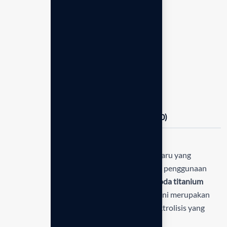
Product Info
SKU:
EN-SJRIV
Category:
Mesin Kangen Water
Tags:
Leveluk JRIV
,
Mesin Kangen Water
Brand:
Enagic Indonesia
Description
Additional information
Reviews (0)
LeveLuk JRIV (Junior IV)
adalah model terbaru yang
dirancang khusus untuk efisiensi energi dan penggunaan
keluarga kecil. Menggunakan
4 pelat elektroda titanium
berlapis platinum
berkualitas medis, mesin ini merupakan
penerus dari tipe JRII dengan teknologi elektrolisis yang
lebih optimal namun tetap ekonomis.