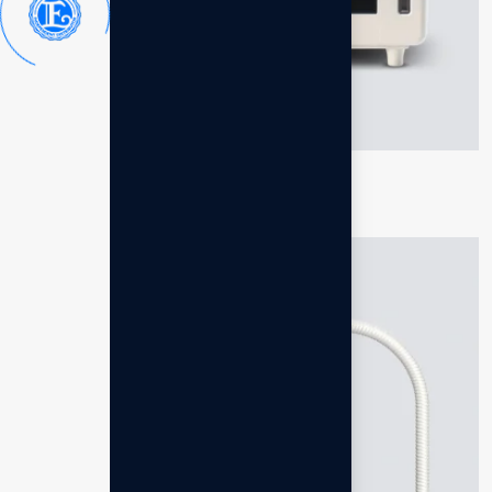
Leveluk SD501DX
Rp
61.161.000,00