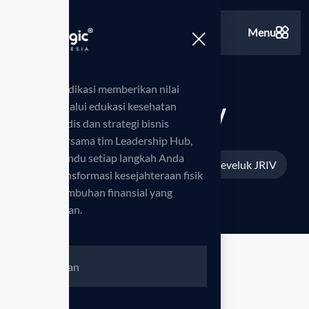
Menu
Kami berdedikasi memberikan nilai
tambah melalui edukasi kesehatan
Leveluk JRIV
standar medis dan strategi bisnis
inovatif. Bersama tim Leadership Hub,
kami memandu setiap langkah Anda
Beranda
Products
Enagic Indonesia
Leveluk JRIV
>
>
>
menuju transformasi kesejahteraan fisik
serta pertumbuhan finansial yang
berkelanjutan.