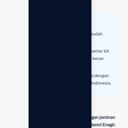
secara instan.
📦 Informasi pengiriman & instalasi
Berat:
±5.3 kg (Ringan dan sangat mudah
dipindahkan/portabel).
Pemasangan:
Dilengkapi dengan diverter kit
untuk dipasang pada berbagai jenis keran
standar.
Asuransi:
Pengiriman via kurir resmi dengan
asuransi penuh ke seluruh wilayah Indonesia.
Dapatkan unit Leveluk JRIV orisinal dengan jaminan
layanan purnajual hanya di
Distributor Resmi Enagic