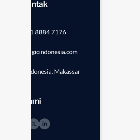
Info Kontak
Telepon
(+62) 821 8884 7176
Email
info@enagicindonesia.com
Location
Enagic Indonesia, Makassar
90211
Ikuti kami