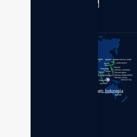
Sulawesi Selatan.
+62 (899) 7977-630
Enagic Indonesia