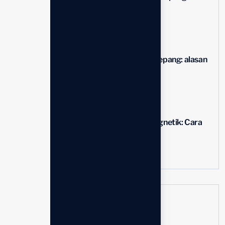
Ternyata...
13 Apr, 2026
Mengenal standar medis jepang: alasan
di...
02 Mar, 2026
Bahaya radiasi elektromagnetik: Cara
aman melindungi...
02 Mar, 2026
Kategori