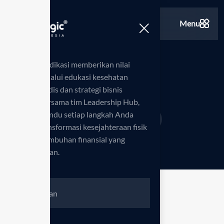
Menu
Kami berdedikasi memberikan nilai
tambah melalui edukasi kesehatan
Branding
standar medis dan strategi bisnis
inovatif. Bersama tim Leadership Hub,
kami memandu setiap langkah Anda
Beranda
Blog
Branding
>
>
menuju transformasi kesejahteraan fisik
serta pertumbuhan finansial yang
berkelanjutan.
Nothing found