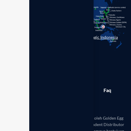
Enagic Indonesia
Berita
Produk
Galeri
Faq
Toko
Disclaimer:
Website ini dikelola secara mandiri oleh Golden Egg
Leadership Hub Indonesia sebagai mitra Independent Distributor
resmi Enagic Indonesia. Seluruh informasi di dalamnya bertujuan