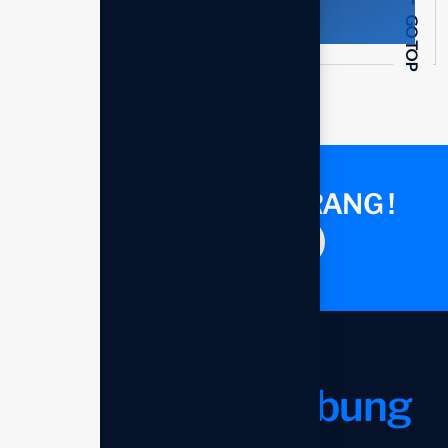
GO TOP
KONSULTASI SEKARANG !
Saatnya berdiskusi
Mari kita
terhubung