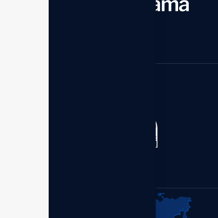
dan bekerja sama
Mulai sekarang
Kantor Distributor - Enagic
Member of:
Indonesia
Perum Bumi Palem Blok.S
No.1 Makassar 90211,
Sulawesi Selatan.
+62 (899) 7977-630