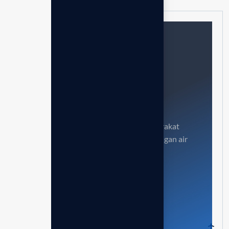
Butuh bantuan ?
atau konsultasi gratis?
Misi kami adalah mengedukasi masyarakat
Indonesia untuk hidup lebih sehat dengan air
alkali antioksidan terbaik.
Hubungi kami