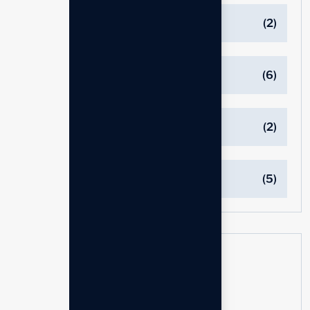
Edukasi
(2)
Kangen water
(6)
Kecantikan
(2)
Kesehatan
(5)
Tags
Air Alkali
Asam Lambung