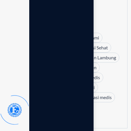
Bahaya Radiasi Elektromagnetik
Buang Racun Tubuh
Cara Detoks Tubuh Secara Alami
Detoksifikasi Alami
Detoks Tubuh Alami
emGuarde
Enagic Indonesia
Hidrasi Sehat
Iso 13485
Kangen Water
Kesehatan Lambung
Manfaat Air Alkali
Manfaat Air Kangen
Manfaat Kangen Water
Perangkat medis
Perawatan Kulit
Perlindungan Radiasi
Radiasi EMF
Radikal Bebas
Sertifikasi medis
Skincare Alami
Teknologi kesehatan
Terapi Air Putih
Tips Glowing