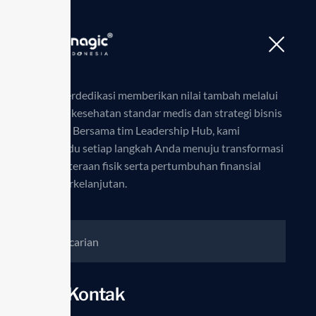
Beranda
Enagic
Produk
Kami berdedikasi memberikan nilai tambah melalui
edukasi kesehatan standar medis dan strategi bisnis
inovatif. Bersama tim Leadership Hub, kami
memandu setiap langkah Anda menuju transformasi
kesejahteraan fisik serta pertumbuhan finansial
yang berkelanjutan.
Info Kontak