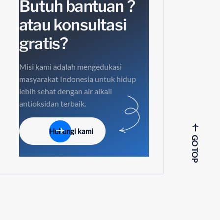
Butuh bantuan ?
atau konsultasi
gratis?
Misi kami adalah mengedukasi
masyarakat Indonesia untuk hidup
lebih sehat dengan air alkali
antioksidan terbaik.
Hubungi kami
GO TOP