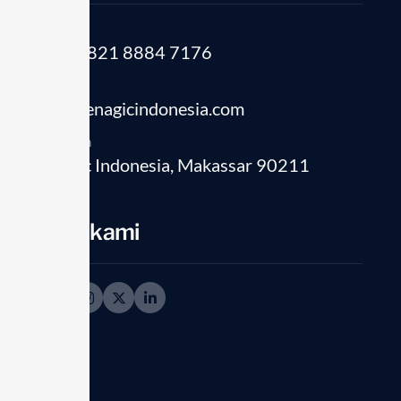
Telepon
(+62) 821 8884 7176
Email
info@enagicindonesia.com
Location
Enagic Indonesia, Makassar 90211
01
MAR
Ikuti kami